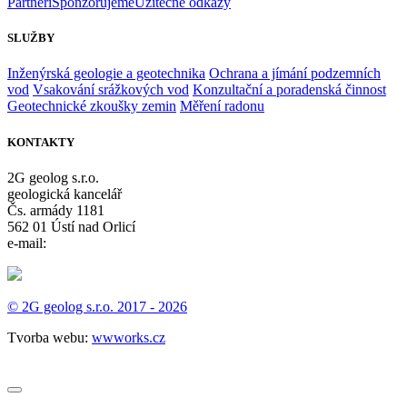
Partneři
Sponzorujeme
Užitečné odkazy
SLUŽBY
Inženýrská geologie a geotechnika
Ochrana a jímání podzemních
vod
Vsakování srážkových vod
Konzultační a poradenská činnost
Geotechnické zkoušky zemin
Měření radonu
KONTAKTY
2G geolog s.r.o.
geologická kancelář
Čs. armády 1181
562 01 Ústí nad Orlicí
e-mail:
info@2g-geolog.cz
© 2G geolog s.r.o. 2017 - 2026
Tvorba webu:
wwworks.cz