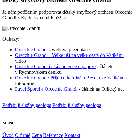
Je nám potěšením podporovat dětský smyčcový orchestr Orecchie
Grandi z Rychnova nad Kněžnou.
Odkazy:
Orecchie Grandi
- webová prezentace
Orecchie Grandi - Velké uši na velké cestě do Vatikánu
-
video
Orecchie Grandi čeká audience u papeže
- článek
v Rychnovském deníku
Orecchie Grandi: Přijetí u kardinála Becciu ve Vatikánu
-
fotografie
Pavel Šporcl a Orecchie Grandi
- článek na Orlický.net
Potřebuji služby geologa
Potřebuji služby geologa
MENU
Úvod
O firmě
Cena
Reference
Kontakt