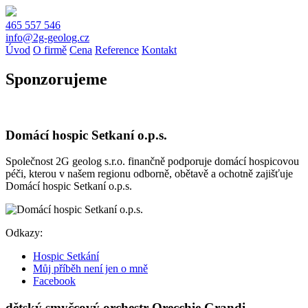
465 557 546
info@2g-geolog.cz
Úvod
O firmě
Cena
Reference
Kontakt
Sponzorujeme
Domácí hospic Setkaní o.p.s.
Společnost 2G geolog s.r.o. finančně podporuje domácí hospicovou
péči, kterou v našem regionu odborně, obětavě a ochotně zajišťuje
Domácí hospic Setkaní o.p.s.
Odkazy:
Hospic Setkání
Můj příběh není jen o mně
Facebook
dětský smyčcový orchestr Orecchie Grandi